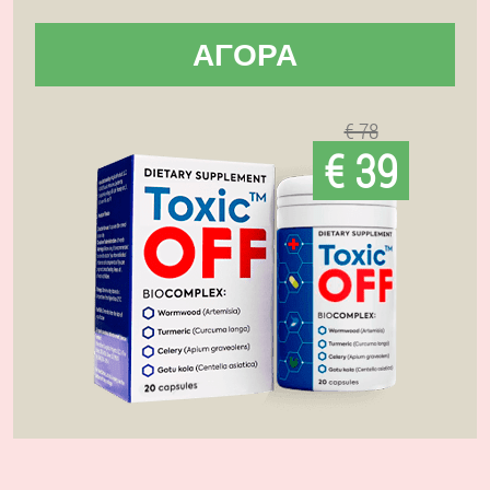
ΑΓΟΡΆ
€ 78
€ 39